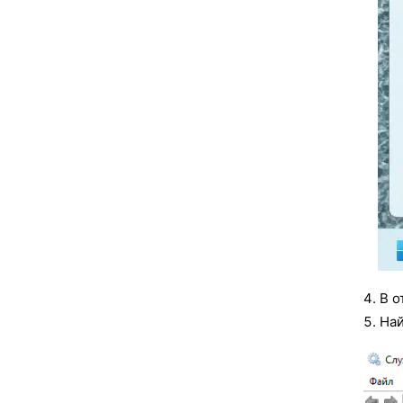
В о
На