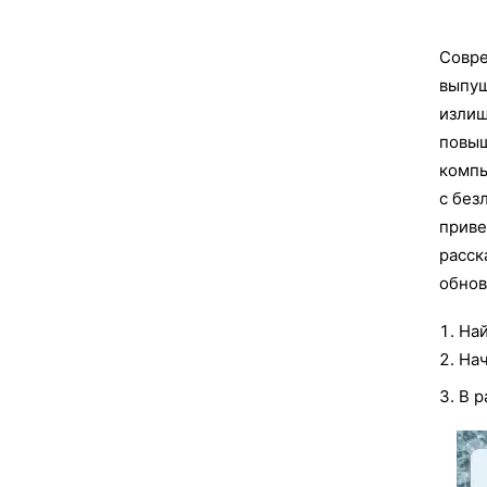
Совре
выпущ
излиш
повыш
компь
с без
приве
расск
обнов
Най
Нач
В р