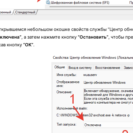
ткрывшемся небольшом окошке свойств службы “Центр обно
тключена”
, а затем нажмите кнопку
“Остановить”
, чтобы пр
ав кнопку
“ОК”
.