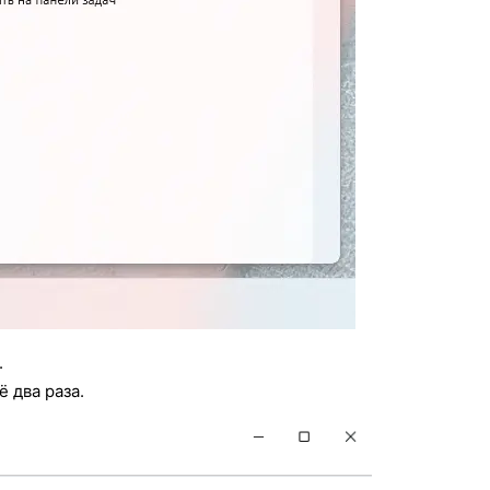
.
 два раза.