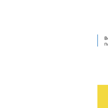
В
П
ЙЛ ПОДКАЧКИ В WINDOWS 11?