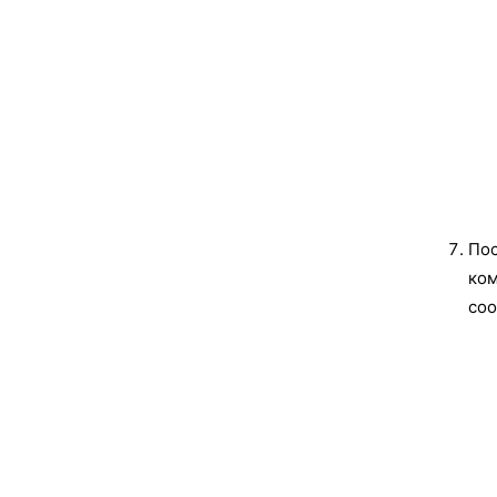
Пос
ком
соо