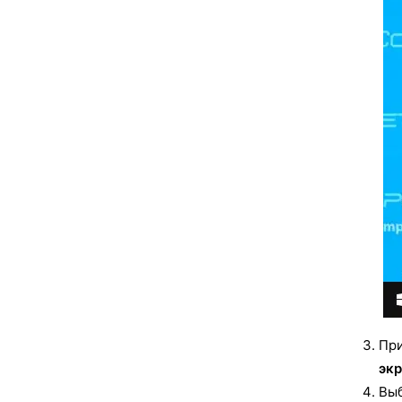
При
экр
Выб