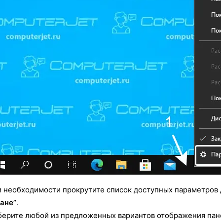
 необходимости прокрутите список доступных параметров
ане”
.
ерите любой из предложенных вариантов отображения пан