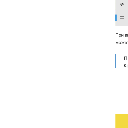
При а
может
П
К