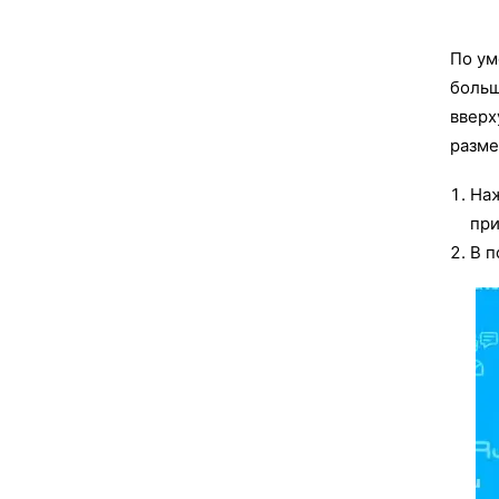
По ум
больш
вверх
разме
Наж
при
В п