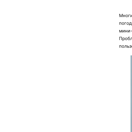
Многи
погод
мини-
Пробл
польз