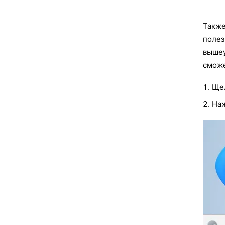
Также
полез
вышеу
сможе
Щел
На