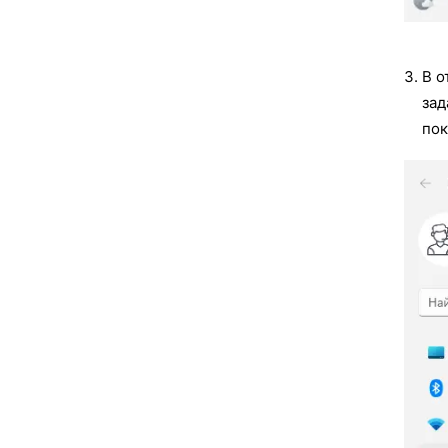
В о
зад
пок