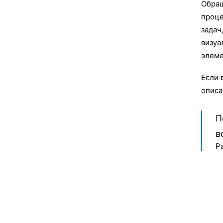
Обращ
проце
задач
визуа
элеме
Если 
описа
П
в
Р