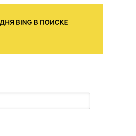
ДНЯ BING В ПОИСКЕ
О
АВТ