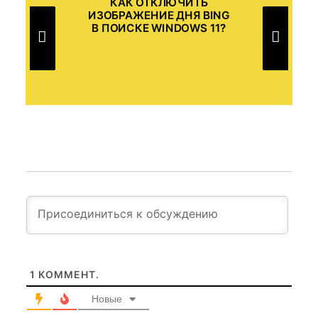
КАК ОТКЛЮЧИТЬ
К
 И
ИЗОБРАЖЕНИЕ ДНЯ BING
З
В ПОИСКЕ WINDOWS 11?
К
1
КОММЕНТ.
Новые