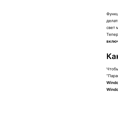
Функ
делат
свет 
Тепер
включ
Ка
Чтобы
“Пара
Wind
Wind