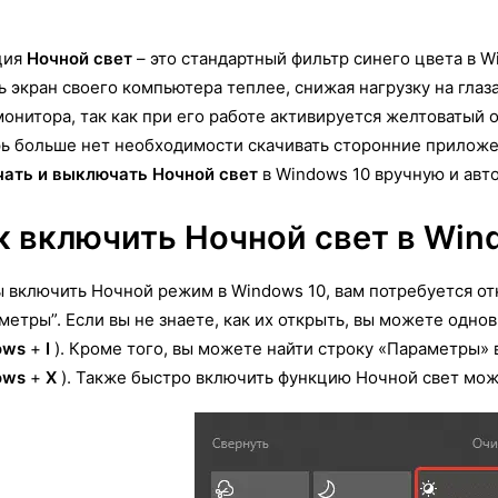
ция
Ночной свет
– это стандартный фильтр синего цвета в W
ь экран своего компьютера теплее, снижая нагрузку на гла
монитора, так как при его работе активируется желтоватый 
ь больше нет необходимости скачивать сторонние приложен
ать и выключать Ночной свет
в Windows 10 вручную и авт
к включить Ночной свет в Win
 включить Ночной режим в Windows 10, вам потребуется от
метры”. Если вы не знаете, как их открыть, вы можете одн
ows
+
I
). Кроме того, вы можете найти строку «Параметры» 
ows
+
X
). Также быстро включить функцию Ночной свет мож