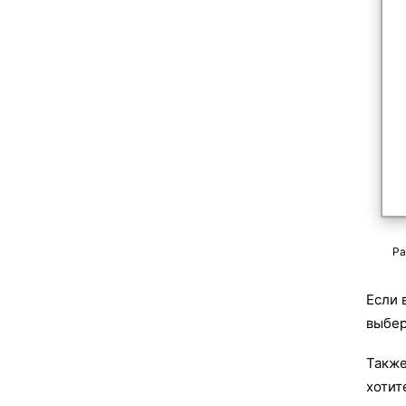
Ра
Если 
выбер
Также
хотит