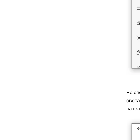
Не сп
свет
панел