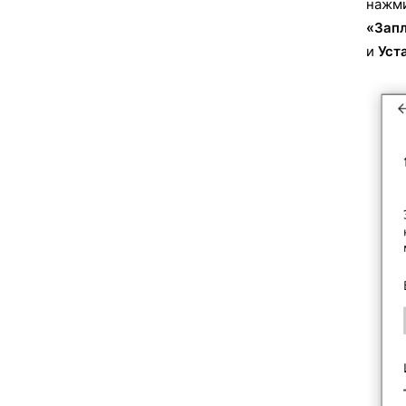
нажми
«Зап
и
Уст