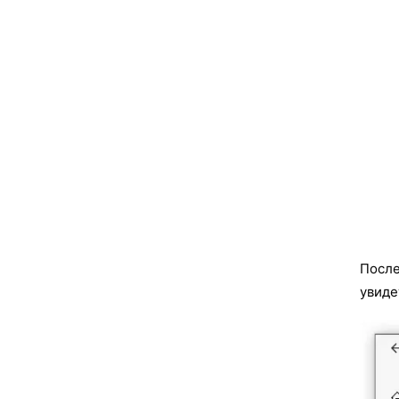
После
увиде