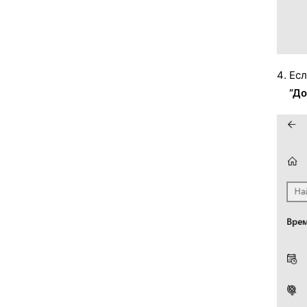
Есл
“До