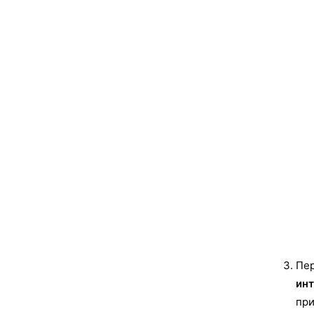
Пер
ин
при