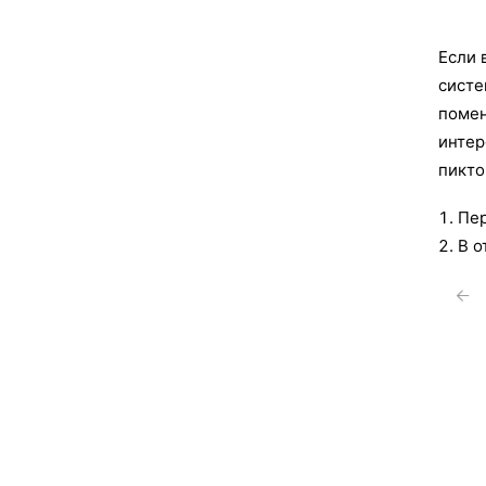
Если 
систе
помен
интер
пикто
Пе
В о