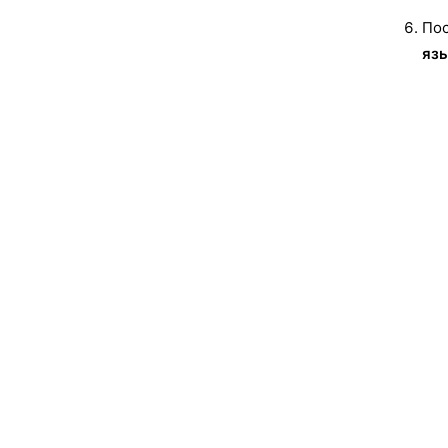
Пос
яз