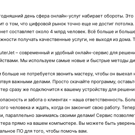
годняшний день сфера онлайн-услуг набирает обороты. Это 
ит о том, что цифровой рынок точно еще не достиг потолка
нет составляет около 4 млрд человек. Всё больше и больш
жности получать качественные услуги, не выходя из дома. 
terJet – современный и удобный онлайн-сервис для решен
йствами. Мы используем самые новые и быстрые методы ди
 больше не потребуется звонить мастеру, чтобы он выехал н
твуя важными делами. Просто скачайте программу, оставьт
тер сразу же подключится к вашему устройству для решен
опасность и забота о клиентах – наша ответственность. Бо
ого человека и ждать, когда он закончит свою работу. Теп
и, параллельно занимаясь своими делами! Сервис позволяе
тера прямо на вашем компьютере. Вы можете быть уверены 
альное ПО для того, чтобы помочь вам.