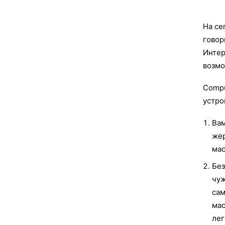
На се
говор
Интер
возмо
Compu
устро
Вам
жер
мас
Без
чуж
сам
мас
лег