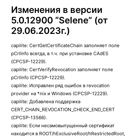
Изменения в версии
5.0.12900 “Selene” (от
29.06.2023г.)
capilite: CertGetCertificateChain заполняет поле
pCrlInfo всегда, в т.ч. при установке CAdES
(CPCSP-12229).
capilite: CertVerifyRevocation заполняет поле
pCrlInfo (CPCSP-12229).
capilite: Исправлен ряд ошибок в revocation
provider на *nix и Windows (CPCSP-12229).
capilite: Добавлена поддержка
CERT_CHAIN_REVOCATION_CHECK_END_CERT
(CPCSP-13566).
capilite: Если несамовыпущенный сертификат
находится в ROOT/hExclusiveRoot/hRestrictedRoot,