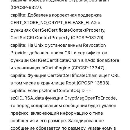
(CPCSP-9327).
capilite: Добавлена корректная поддержка
CERT_STORE_NO_CRYPT_RELEASE_FLAG в
функциях CertSetCertificateContextProperty,
CertSetCRLContextProperty (CPCSP-13279).
capilite: На Unix с установленным Revocation
Provider добавлен поиск CRL и сертификатов
функции CertGetCertificateChain в hAdditionalStore
и хранилищах hChainEngine (CPCSP-13347).
capilite: Функция CertGetCertificateChain ищет CRL
в том числе в хранилище Root (CPCSP-13538).
capilite: Если pszInnerContentObjID ==
szOID_RSA_data функции CryptMsgOpenToEncode,
то перед кодированием сообщения будет удален
префикс, включающий информацию о типе
сообщения и его размере. Закодированное
сообщение обрезается по размеру, указанному в