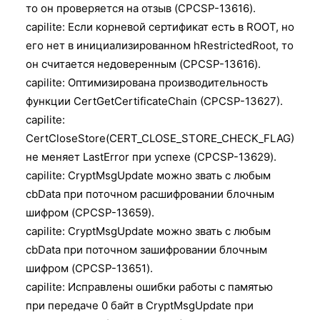
то он проверяется на отзыв (CPCSP-13616).
capilite: Если корневой сертификат есть в ROOT, но
его нет в инициализированном hRestrictedRoot, то
он считается недоверенным (CPCSP-13616).
capilite: Оптимизирована производительность
функции CertGetCertificateChain (CPCSP-13627).
capilite:
CertCloseStore(CERT_CLOSE_STORE_CHECK_FLAG)
не меняет LastError при успехе (CPCSP-13629).
capilite: CryptMsgUpdate можно звать с любым
cbData при поточном расшифровании блочным
шифром (CPCSP-13659).
capilite: CryptMsgUpdate можно звать с любым
cbData при поточном зашифровании блочным
шифром (CPCSP-13651).
capilite: Исправлены ошибки работы с памятью
при передаче 0 байт в CryptMsgUpdate при