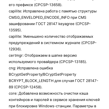
его префиксе (CPCSP-13658).
capilite: Исправлена работа с памятью структуры
CMSG_ENVELOPED_ENCODE_INFO при CMS
зашифровании ГОСТ 28147 keyagree (CPCSP-
13595).
capilite: Уменьшено количество отображаемых
предупреждений в системном журнале (CPCSP-
12936).
certmgr: Отображаем в шапке версию
используемого провайдера (CPCSP-13185).
cng: Исправлена ошибка
BCryptGetProperty/BCryptSetProperty
BCRYPT_BLOCK_LENGTH для случая ГОСТ 28147-
89 (CPCSP-12458).
core: Добавлена возможность очистки кэша
контейнров и паролей в сервисе хранения ключей
при блокировке Windows-станции. Параметры в