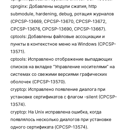
cpnginx: Добавлены модули сжатия, http
submodule, hardening, debug, ротация журналов
(CPCSP-13669, CPCSP-13670, CPCSP-13672,
CPCSP-13676, CPCSP-13690, CPCSP-13667).
cptools: Добавлены файловые ассоциации и
пункты в контекстное меню на Windows (CPCSP-
13571).
cptools: Исправлено отображение выпадающих
списков на вкладке “Управление носителями” на
системах со свежими версиями графических
оболочек (CPCSP-13570).
cryptcp: Исправлено появление диалога при
установке сертификатов с флагом -silent (CPCSP-
13574).
cryptcp: На Unix исправлена ошибка, когда
появлялось несколько диалогов при установке
одного сертификата (CPCSP-13574).