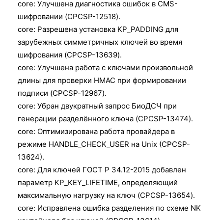
core: Улучшена диагностика ошибок в CMS-
шифровании (CPCSP-12518).
core: Разрешена установка KP_PADDING для
зарубежных симметричных ключей во время
шифрования (CPCSP-13639).
core: Улучшена работа с ключами произвольной
длины для проверки HMAC при формировании
подписи (CPCSP-12967).
core: Убран двукратный запрос БиоДСЧ при
генерации разделённого ключа (CPCSP-13474).
core: Оптимизирована работа провайдера в
режиме HANDLE_CHECK_USER на Unix (CPCSP-
13624).
core: Для ключей ГОСТ Р 34.12-2015 добавлен
параметр KP_KEY_LIFETIME, определяющий
максимальную нагрузку на ключ (CPCSP-13654).
core: Исправлена ошибка разделения по схеме NK