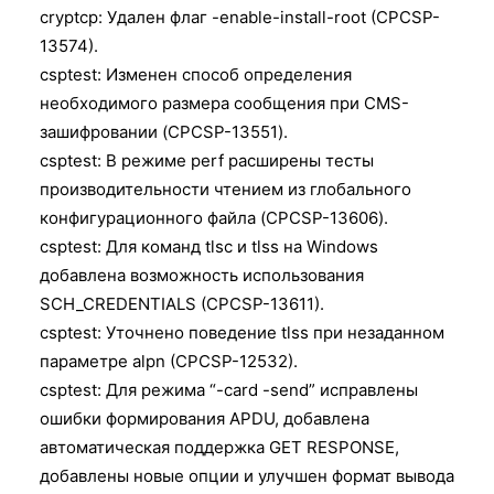
cryptcp: Удален флаг -enable-install-root (CPCSP-
13574).
csptest: Изменен способ определения
необходимого размера сообщения при CMS-
зашифровании (CPCSP-13551).
csptest: В режиме perf расширены тесты
производительности чтением из глобального
конфигурационного файла (CPCSP-13606).
csptest: Для команд tlsc и tlss на Windows
добавлена возможность использования
SCH_CREDENTIALS (CPCSP-13611).
csptest: Уточнено поведение tlss при незаданном
параметре alpn (CPCSP-12532).
csptest: Для режима “-card -send” исправлены
ошибки формирования APDU, добавлена
автоматическая поддержка GET RESPONSE,
добавлены новые опции и улучшен формат вывода