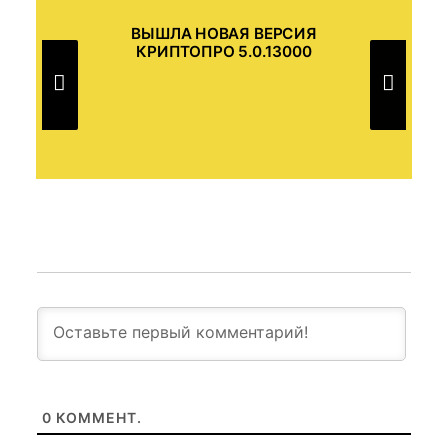
ВЫШЛА НОВАЯ ВЕРСИЯ
В
П
КРИПТОПРО 5.0.13000
КР
Я
0
КОММЕНТ.