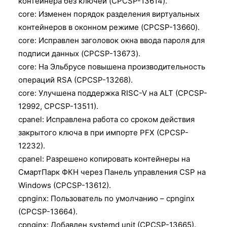
контейнера без ключей (CPCSP-13614).
core: Изменен порядок разделения виртуальных
контейнеров в оконном режиме (CPCSP-13660).
core: Исправлен заголовок окна ввода пароля для
подписи данных (CPCSP-13673).
core: На Эльбрусе повышена производительность
операций RSA (CPCSP-13268).
core: Улучшена поддержка RISC-V на ALT (CPCSP-
12992, CPCSP-13511).
cpanel: Исправлена работа со сроком действия
закрытого ключа в при импорте PFX (CPCSP-
12232).
cpanel: Разрешено копировать контейнеры на
СмартПарк ФКН через Панель управления CSP на
Windows (CPCSP-13612).
cpnginx: Пользователь по умолчанию – cpnginx
(CPCSP-13664).
cpnginx: Добавлен systemd unit (CPCSP-13665).