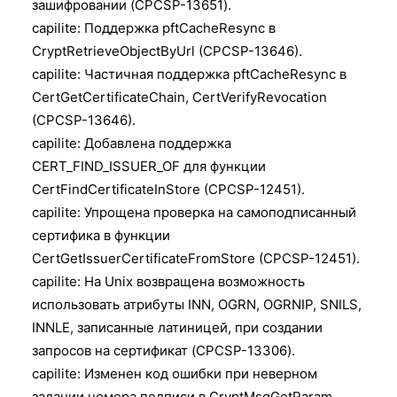
зашифровании (CPCSP-13651).
capilite: Поддержка pftCacheResync в
CryptRetrieveObjectByUrl (CPCSP-13646).
capilite: Частичная поддержка pftCacheResync в
CertGetCertificateChain, CertVerifyRevocation
(CPCSP-13646).
capilite: Добавлена поддержка
CERT_FIND_ISSUER_OF для функции
CertFindCertificateInStore (CPCSP-12451).
capilite: Упрощена проверка на самоподписанный
сертифика в функции
CertGetIssuerCertificateFromStore (CPCSP-12451).
capilite: На Unix возвращена возможность
использовать атрибуты INN, OGRN, OGRNIP, SNILS,
INNLE, записанные латиницей, при создании
запросов на сертификат (CPCSP-13306).
capilite: Изменен код ошибки при неверном
задании номера подписи в CryptMsgGetParam