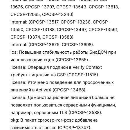
10676, CPCSP-13707, CPCSP-13543, CPCSP-13613,
CPCSP-12065, CPCSP-13240).
internal: (CPCSP-13517, CPCSP-13238, CPCSP-
13550, CPCSP-13188, CPCSP-13497, CPCSP-13561,
CPCSP-13374, CPCSP-13588).
internal: (CPCSP-13675, CPCSP-13698).
ios: Повышена стабильность работы БиоДСЧ при
использовании сцен (CPCSP-13655).
license: Операция подписи в Verify Context
требует лицензии на CSP (CPCSP-11515).
license: Уточнено поведение для просроченных
лицензий в ActiveX (CPCSP-13468).
license: Демонстрационная лицензия больше не
позволяет пользоваться серверными функциями,
например, серверным TLS (CPCSP-13588).
pkg: В пакет cprocsp-rdr-pcsc добавлена
зависимость от pcscd (CPCSP-13747).