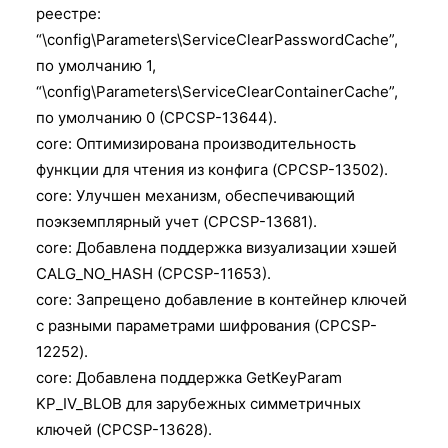
реестре:
“\config\Parameters\ServiceClearPasswordCache”,
по умолчанию 1,
“\config\Parameters\ServiceClearContainerCache”,
по умолчанию 0 (CPCSP-13644).
core: Оптимизирована производительность
функции для чтения из конфига (CPCSP-13502).
core: Улучшен механизм, обеспечивающий
поэкземплярный учет (CPCSP-13681).
core: Добавлена поддержка визуализации хэшей
CALG_NO_HASH (CPCSP-11653).
core: Запрещено добавление в контейнер ключей
с разными параметрами шифрования (CPCSP-
12252).
core: Добавлена поддержка GetKeyParam
KP_IV_BLOB для зарубежных симметричных
ключей (CPCSP-13628).