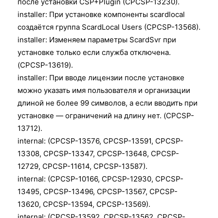
после установки CSP+Plugin (CPCSP-13230).
installer: При установке компоненты scardlocal
создаётся группа ScardLocal Users (CPCSP-13568).
installer: Изменяем параметры ScardSvr при
установке только если служба отключена.
(CPCSP-13619).
installer: При вводе лицензии после установке
можно указать имя пользователя и организации
длиной не более 99 символов, а если вводить при
установке — ограничений на длину нет. (CPCSP-
13712).
internal: (CPCSP-13576, CPCSP-13591, CPCSP-
13308, CPCSP-13347, CPCSP-13648, CPCSP-
12729, CPCSP-11614, CPCSP-13587).
internal: (CPCSP-10166, CPCSP-12930, CPCSP-
13495, CPCSP-13496, CPCSP-13567, CPCSP-
13620, CPCSP-13594, CPCSP-13569).
internal: (CPCSP-13592, CPCSP-13562, CPCSP-