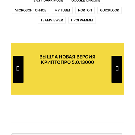
EASY DARK MODE
GOOGLE CHROME
MICROSOFT OFFICE
MYTUBE!
NORTON
QUICKLOOK
TEAMVIEWER
ПРОГРАММЫ
ВЫШЛА НОВАЯ ВЕРСИЯ
В
КРИПТОПРО 5.0.13000
И В